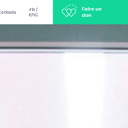
Faire un
FR /
Contacts
ENG
don