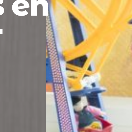
s en
r