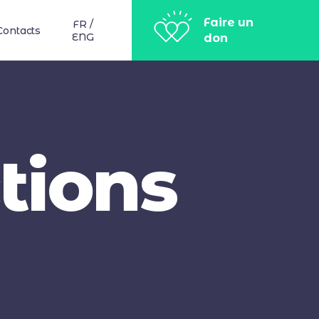
Faire un
FR /
Contacts
ENG
don
tions