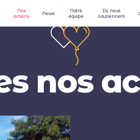
Nos
Notre
Ils nous
News
e
actions
équipe
soutiennent
es nos ac