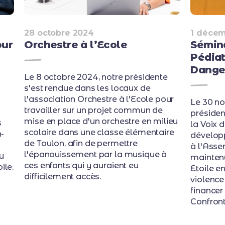
28 octobre 2024
1 décem
our
Orchestre à l’Ecole
Sémina
Pédiat
Dange
Le 8 octobre 2024, notre présidente
s'est rendue dans les locaux de
l'association Orchestre à l'Ecole pour
Le 30 n
travailler sur un projet commun de
présiden
mise en place d'un orchestre en milieu
s
la Voix d
scolaire dans une classe élémentaire
n-
dévelop
de Toulon, afin de permettre
à l'Asse
l'épanouissement par la musique à
u
mainten
ces enfants qui y auraient eu
ile.
Etoile e
difficilement accès.
violence
financer
Confront