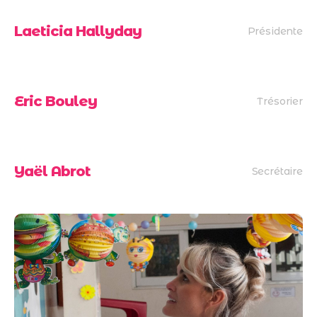
Laeticia Hallyday
Présidente
Eric Bouley
Trésorier
Yaël Abrot
Secrétaire