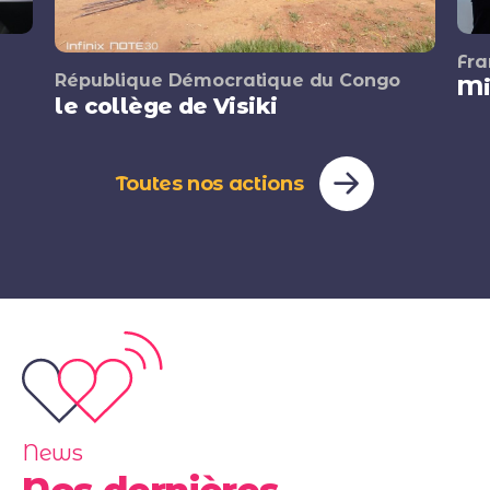
Fra
République Démocratique du Congo
Mi
le collège de Visiki
Toutes nos actions
News