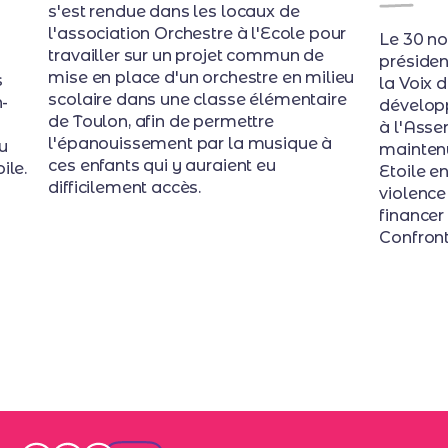
s'est rendue dans les locaux de
l'association Orchestre à l'Ecole pour
Le 30 n
travailler sur un projet commun de
présiden
mise en place d'un orchestre en milieu
s
la Voix d
scolaire dans une classe élémentaire
n-
dévelop
de Toulon, afin de permettre
à l'Asse
l'épanouissement par la musique à
u
mainten
ces enfants qui y auraient eu
ile.
Etoile e
difficilement accès.
violence
financer
Confront