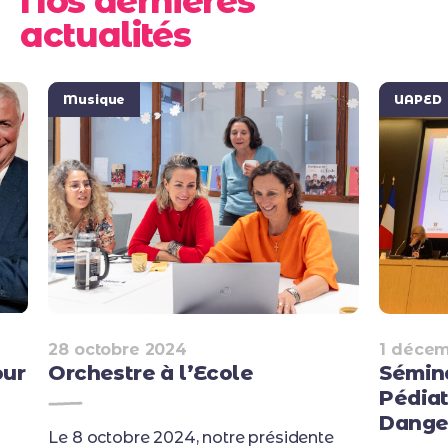
Nos dernières
actualités
Musique
UAPED
28 octobre 2024
1 décem
our
Orchestre à l’Ecole
Sémina
Pédiat
Dange
Le 8 octobre 2024, notre présidente